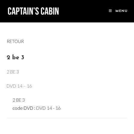
Skip
to
MENU
content
RETOUR
2 be 3
2 BE 3
DVD 14 – 16
2 BE 3
code DVD :
DVD 14 - 16