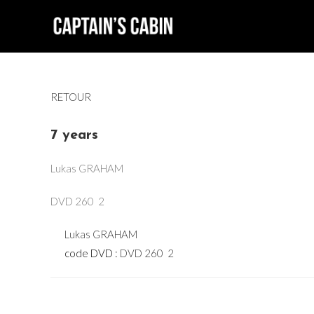
Skip
to
content
RETOUR
7 years
Lukas GRAHAM
DVD 260  2
Lukas GRAHAM
code DVD :
DVD 260  2