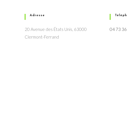
Adresse
Télép
20 Avenue des États Unis, 63000
04 73 36
Clermont-Ferrand