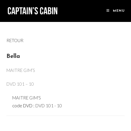
Skip
to
MENU
content
RETOUR
Bella
MAITRE GIM’S
DVD 101 – 10
MAITRE GIM'S
code DVD :
DVD 101 - 10