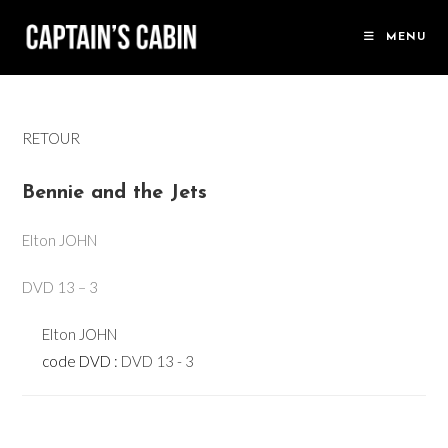
Skip
to
MENU
content
RETOUR
Bennie and the Jets
Elton JOHN
DVD 13 – 3
Elton JOHN
code DVD :
DVD 13 - 3