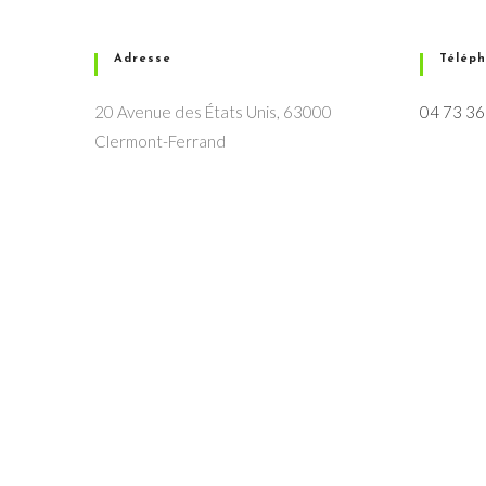
Adresse
Télép
20 Avenue des États Unis, 63000
04 73 36
Clermont-Ferrand