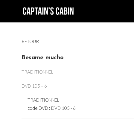
Skip
to
content
RETOUR
Besame mucho
TRADITIONNEL
DVD 105 – 6
TRADITIONNEL
code DVD :
DVD 105 - 6