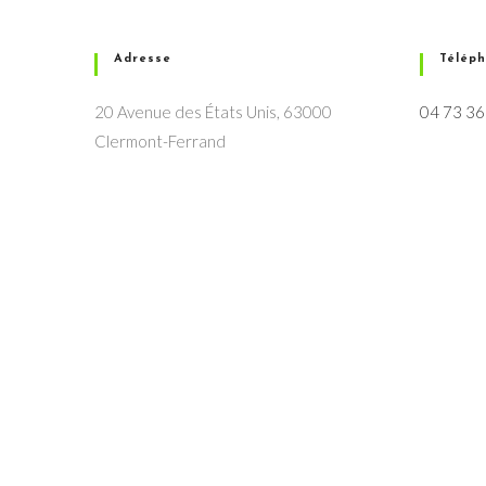
Adresse
Télép
20 Avenue des États Unis, 63000
04 73 36
Clermont-Ferrand