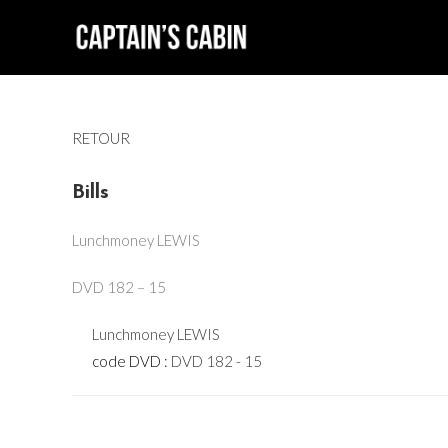
Skip
to
content
RETOUR
Bills
Lunchmoney LEWIS
DVD 182 – 15
Lunchmoney LEWIS
code DVD :
DVD 182 - 15