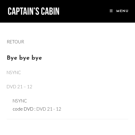
Skip
to
MENU
content
RETOUR
Bye bye bye
NSYNC
DVD 21 – 12
NSYNC
code DVD :
DVD 21 - 12