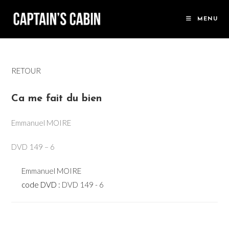
Skip
to
MENU
content
RETOUR
Ca me fait du bien
Emmanuel MOIRE
DVD 149 – 6
Emmanuel MOIRE
code DVD :
DVD 149 - 6