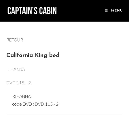
Skip
to
MENU
content
RETOUR
California King bed
RIHANNA
DVD 115 – 2
RIHANNA
code DVD :
DVD 115 - 2