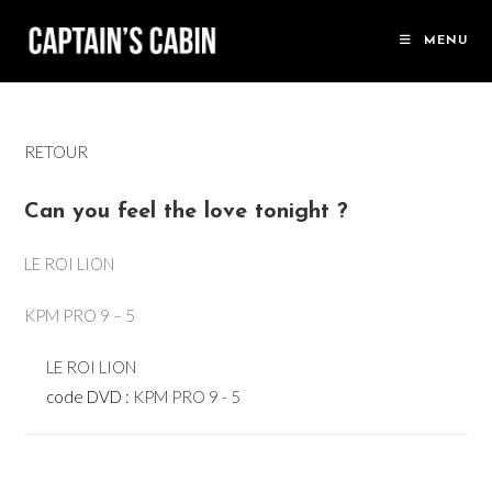
Skip
to
MENU
content
RETOUR
Can you feel the love tonight ?
LE ROI LION
KPM PRO 9 – 5
LE ROI LION
code DVD :
KPM PRO 9 - 5