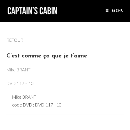
Skip
to
MENU
content
RETOUR
C’est comme ça que je t’aime
Mike BRANT
DVD 117 – 10
Mike BRANT
code DVD :
DVD 117 - 10