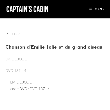
Skip
to
MENU
content
RETOUR
Chanson d’Emilie Jolie et du grand oiseau
EMILIE JOLIE
DVD 137 – 4
EMILIE JOLIE
code DVD :
DVD 137 - 4