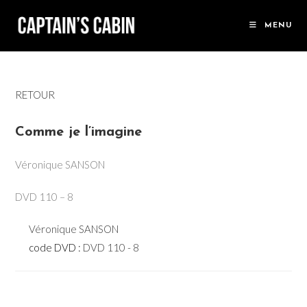
Skip
to
MENU
content
RETOUR
Comme je l’imagine
Véronique SANSON
DVD 110 – 8
Véronique SANSON
code DVD :
DVD 110 - 8