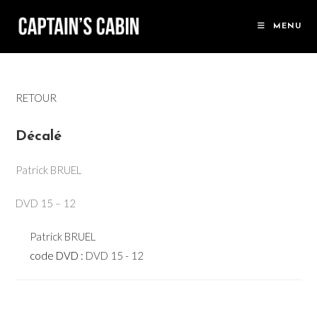
Skip
to
MENU
content
RETOUR
Décalé
Patrick BRUEL
DVD 15 – 12
Patrick BRUEL
code DVD :
DVD 15 - 12