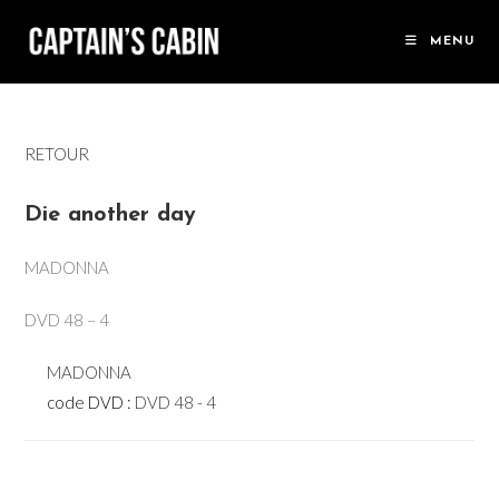
Skip
to
MENU
content
RETOUR
Die another day
MADONNA
DVD 48 – 4
MADONNA
code DVD :
DVD 48 - 4