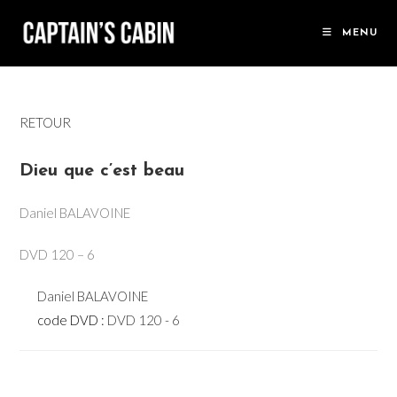
Skip
to
MENU
content
RETOUR
Dieu que c’est beau
Daniel BALAVOINE
DVD 120 – 6
Daniel BALAVOINE
code DVD :
DVD 120 - 6