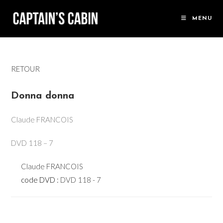
Skip
to
MENU
content
RETOUR
Donna donna
Claude FRANCOIS
DVD 118 – 7
Claude FRANCOIS
code DVD :
DVD 118 - 7