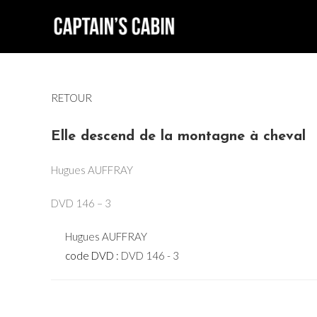
Skip
to
content
RETOUR
Elle descend de la montagne à cheval
Hugues AUFFRAY
DVD 146 – 3
Hugues AUFFRAY
code DVD :
DVD 146 - 3