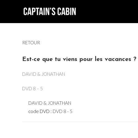
Skip
to
content
RETOUR
Est-ce que tu viens pour les vacances ?
DAVID & JONATHAN
DVD 8 – 5
DAVID & JONATHAN
code DVD :
DVD 8 - 5