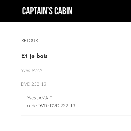
Skip
to
content
RETOUR
Et je bois
Yves JAMAIT
DVD 232  13
Yves JAMAIT
code DVD :
DVD 232  13