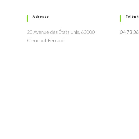
Adresse
Télép
20 Avenue des États Unis, 63000
04 73 36
Clermont-Ferrand