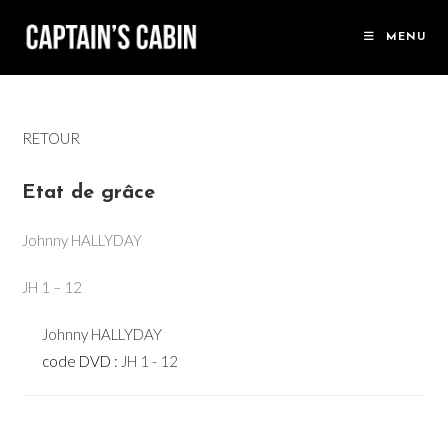
Skip
to
MENU
content
RETOUR
Etat de grâce
Johnny HALLYDAY
JH 1 – 12
Johnny HALLYDAY
code DVD :
JH 1 - 12