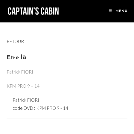
Skip
to
MENU
content
RETOUR
Etre là
Patrick FIORI
KPM PRO 9 – 14
Patrick FIORI
code DVD :
KPM PRO 9 - 14