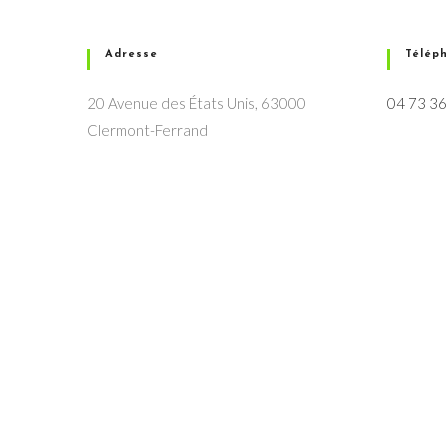
Adresse
Télép
20 Avenue des États Unis, 63000
04 73 36
Clermont-Ferrand