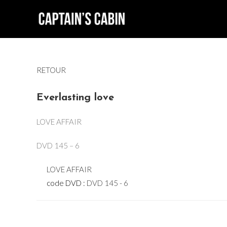
Skip
to
content
RETOUR
Everlasting love
LOVE AFFAIR
DVD 145 – 6
LOVE AFFAIR
code DVD :
DVD 145 - 6