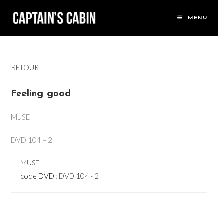
Skip
to
MENU
content
RETOUR
Feeling good
MUSE
DVD 104 – 2
MUSE
code DVD :
DVD 104 - 2