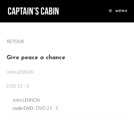
Skip
to
MENU
content
RETOUR
Give peace a chance
John LENNON
DVD 21 – 5
John LENNON
code DVD :
DVD 21 - 5