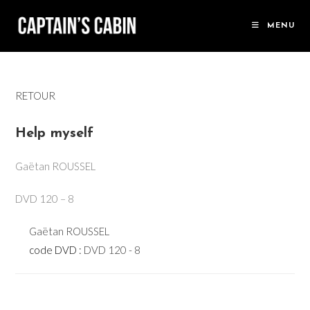
Skip
to
MENU
content
RETOUR
Help myself
Gaëtan ROUSSEL
DVD 120 – 8
Gaëtan ROUSSEL
code DVD :
DVD 120 - 8