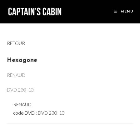
Skip
to
MENU
content
RETOUR
Hexagone
RENAUD
DVD 230  10
RENAUD
code DVD :
DVD 230  10