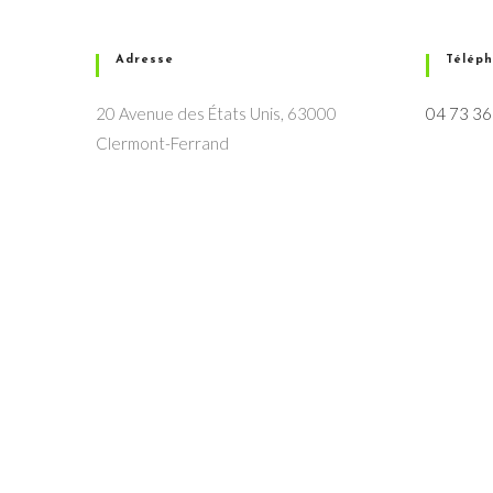
Adresse
Télép
20 Avenue des États Unis, 63000
04 73 36
Clermont-Ferrand