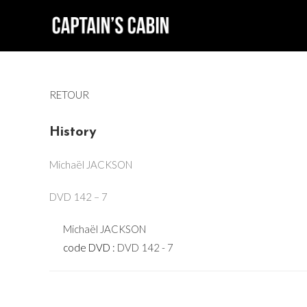
Skip
to
content
RETOUR
History
Michaël JACKSON
DVD 142 – 7
Michaël JACKSON
code DVD :
DVD 142 - 7