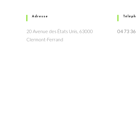
Adresse
Télép
20 Avenue des États Unis, 63000
04 73 36
Clermont-Ferrand