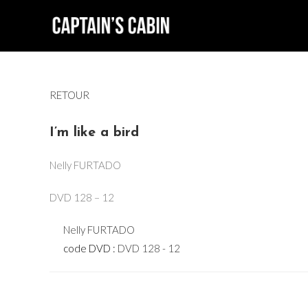
Skip
to
content
RETOUR
I’m like a bird
Nelly FURTADO
DVD 128 – 12
Nelly FURTADO
code DVD :
DVD 128 - 12