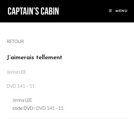
Skip
to
MENU
content
RETOUR
J’aimerais tellement
Jenna LEE
DVD 141 – 11
Jenna LEE
code DVD :
DVD 141 - 11