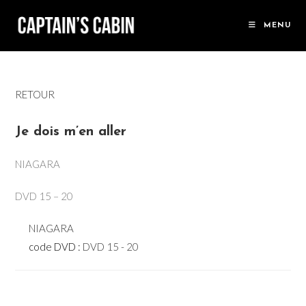
Skip
to
MENU
content
RETOUR
Je dois m’en aller
NIAGARA
DVD 15 – 20
NIAGARA
code DVD :
DVD 15 - 20