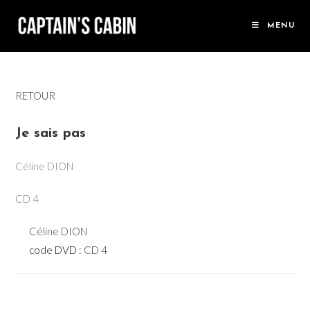
Skip
to
MENU
content
RETOUR
Je sais pas
Céline DION
CD 4
Céline DION
code DVD :
CD 4