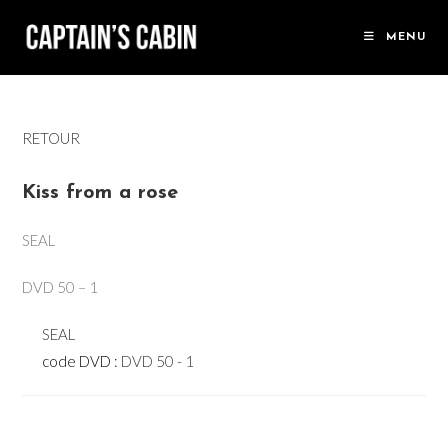
Skip
to
MENU
content
RETOUR
Kiss from a rose
SEAL
DVD 50 – 1
SEAL
code DVD :
DVD 50 - 1