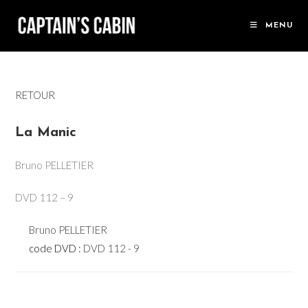
Skip
to
MENU
content
RETOUR
La Manic
Bruno PELLETIER
DVD 112 – 9
Bruno PELLETIER
code DVD :
DVD 112 - 9