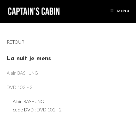
Skip
to
MENU
content
RETOUR
La nuit je mens
Alain BASHUNG
DVD 102 – 2
Alain BASHUNG
code DVD :
DVD 102 - 2