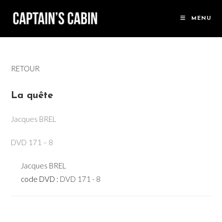
Skip
to
MENU
content
RETOUR
La quête
Jacques BREL
DVD 171 – 8
Jacques BREL
code DVD :
DVD 171 - 8