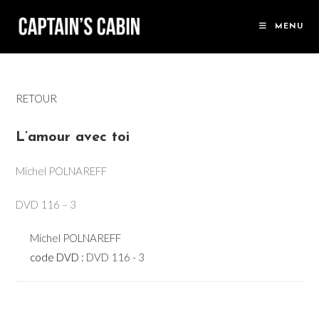
Skip
to
MENU
content
RETOUR
L’amour avec toi
Michel POLNAREFF
DVD 116 – 3
Michel POLNAREFF
code DVD :
DVD 116 - 3