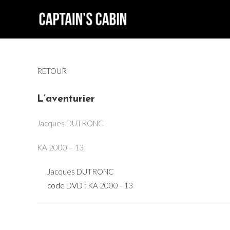
Skip
to
content
RETOUR
L’aventurier
Jacques DUTRONC
KA 2000 – 13
Jacques DUTRONC
code DVD :
KA 2000 - 13