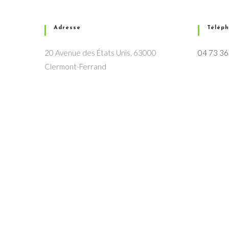
Adresse
Télép
20 Avenue des États Unis, 63000
04 73 36
Clermont-Ferrand