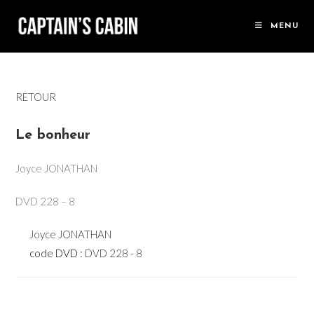
Skip
to
MENU
content
RETOUR
Le bonheur
Joyce JONATHAN
DVD 228 – 8
Joyce JONATHAN
code DVD :
DVD 228 - 8