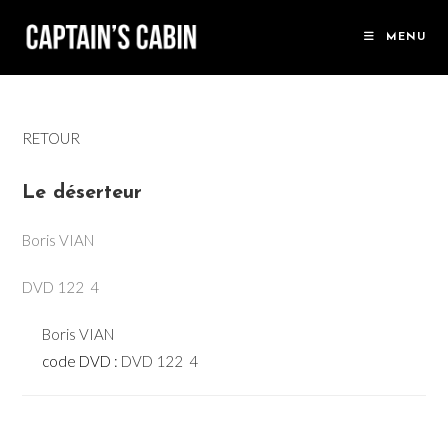
Skip
to
MENU
content
RETOUR
Le déserteur
Boris VIAN
DVD 122  4
Boris VIAN
code DVD :
DVD 122  4