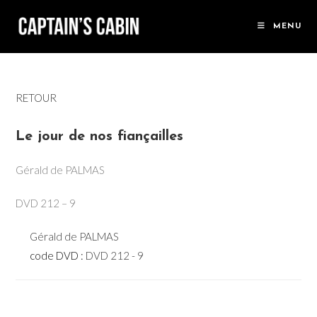
Skip
to
MENU
content
RETOUR
Le jour de nos fiançailles
Gérald de PALMAS
DVD 212 – 9
Gérald de PALMAS
code DVD :
DVD 212 - 9