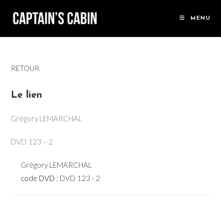
Skip
to
MENU
content
RETOUR
Le lien
Grégory LEMARCHAL
DVD 123 – 2
Grégory LEMARCHAL
code DVD :
DVD 123 - 2