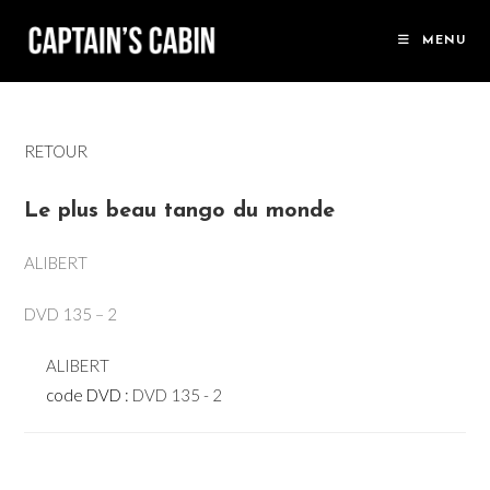
Skip
to
MENU
content
RETOUR
Le plus beau tango du monde
ALIBERT
DVD 135 – 2
ALIBERT
code DVD :
DVD 135 - 2