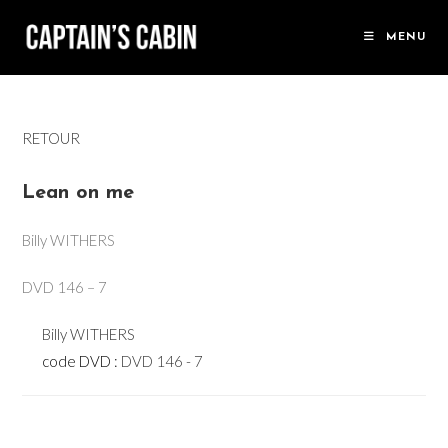
Skip
to
MENU
content
RETOUR
Lean on me
Billy WITHERS
DVD 146 – 7
Billy WITHERS
code DVD :
DVD 146 - 7