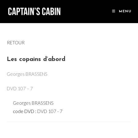
Skip
to
MENU
content
RETOUR
Les copains d’abord
Georges BRASSENS
DVD 107 – 7
Georges BRASSENS
code DVD :
DVD 107 - 7