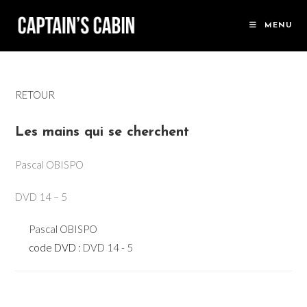
Skip
to
MENU
content
RETOUR
Les mains qui se cherchent
Pascal OBISPO
DVD 14 – 5
Pascal OBISPO
code DVD :
DVD 14 - 5