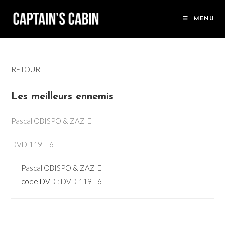
Skip
to
MENU
content
RETOUR
Les meilleurs ennemis
Pascal OBISPO & ZAZIE
DVD 119 – 6
Pascal OBISPO & ZAZIE
code DVD :
DVD 119 - 6