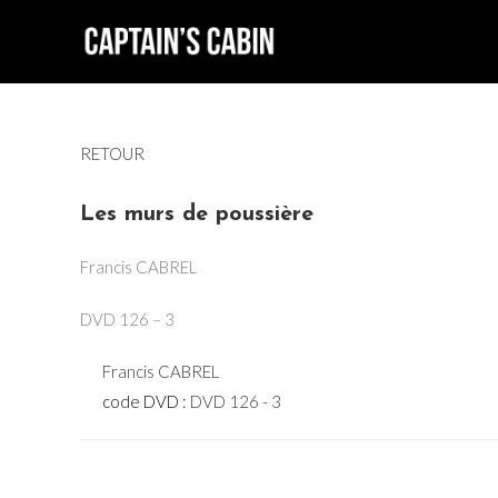
Skip
to
content
RETOUR
Les murs de poussière
Francis CABREL
DVD 126 – 3
Francis CABREL
code DVD :
DVD 126 - 3