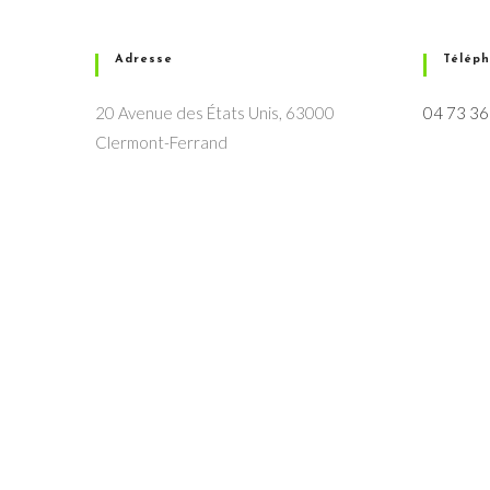
Adresse
Télép
20 Avenue des États Unis, 63000
04 73 36
Clermont-Ferrand