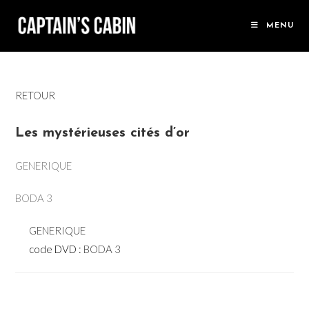
Skip
to
MENU
content
RETOUR
Les mystérieuses cités d’or
GENERIQUE
BODA 3
GENERIQUE
code DVD :
BODA 3