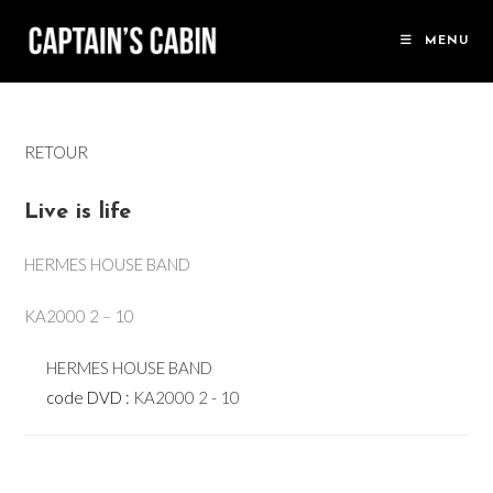
Skip
to
MENU
content
RETOUR
Live is life
HERMES HOUSE BAND
KA2000 2 – 10
HERMES HOUSE BAND
code DVD :
KA2000 2 - 10